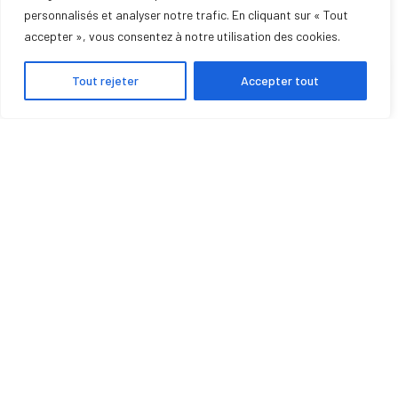
personnalisés et analyser notre trafic. En cliquant sur « Tout
SERVICE DE DÉPANNAGE
accepter », vous consentez à notre utilisation des cookies.
Tout rejeter
Accepter tout
POMPE À CHALEUR
CLIMATISATION
POÊLE À GRANULÉS
INSERTS
CHAUDIÈRES
PHOTOVOLTAÏQUE