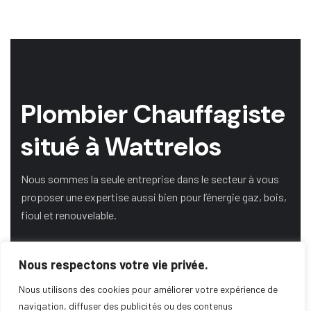
Plombier Chauffagiste
situé à Wattrelos
Nous sommes la seule entreprise dans le secteur à vous
proposer une expertise aussi bien pour l’énergie gaz, bois,
fioul et renouvelable.
Nous respectons votre vie privée.
DEMANDE DE DEVIS
Nous utilisons des cookies pour améliorer votre expérience de
navigation, diffuser des publicités ou des contenus