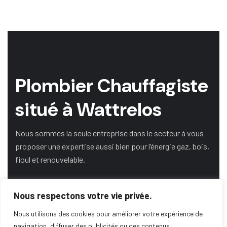
Plombier Chauffagiste
situé à Wattrelos
Nous sommes la seule entreprise dans le secteur à vous
proposer une expertise aussi bien pour l’énergie gaz, bois,
fioul et renouvelable.
Nous respectons votre vie privée.
DEMANDE DE DEVIS
Nous utilisons des cookies pour améliorer votre expérience de
navigation, diffuser des publicités ou des contenus