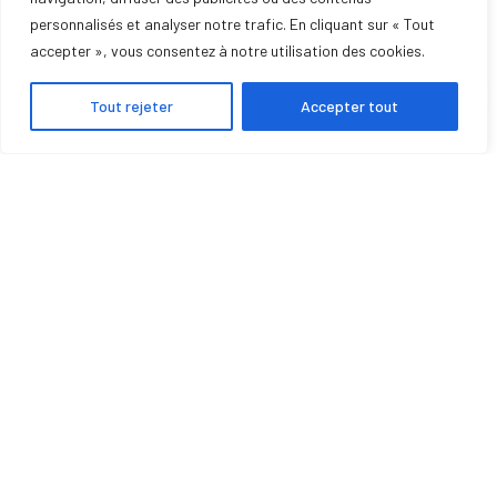
personnalisés et analyser notre trafic. En cliquant sur « Tout
SERVICE DE DÉPANNAGE
accepter », vous consentez à notre utilisation des cookies.
Tout rejeter
Accepter tout
POMPE À CHALEUR
CLIMATISATION
POÊLE À GRANULÉS
INSERTS
CHAUDIÈRES
PHOTOVOLTAÏQUE