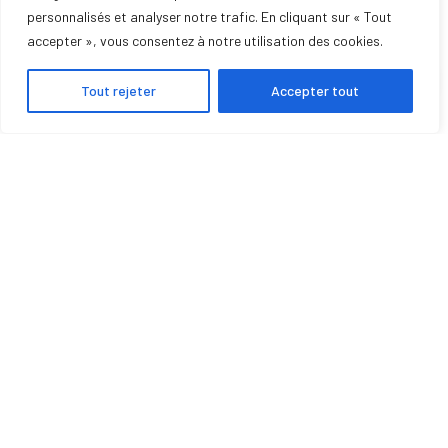
personnalisés et analyser notre trafic. En cliquant sur « Tout
SERVICE DE DÉPANNAGE
accepter », vous consentez à notre utilisation des cookies.
Tout rejeter
Accepter tout
POMPE À CHALEUR
CLIMATISATION
POÊLE À GRANULÉS
INSERTS
CHAUDIÈRES
PHOTOVOLTAÏQUE