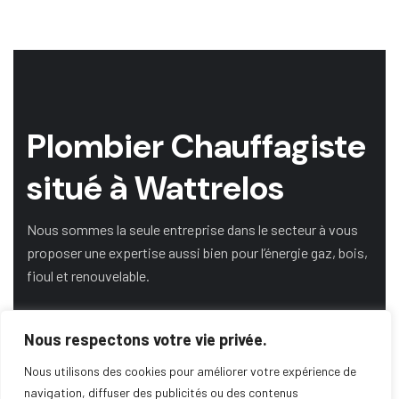
Plombier Chauffagiste
situé à Wattrelos
Nous sommes la seule entreprise dans le secteur à vous
proposer une expertise aussi bien pour l’énergie gaz, bois,
fioul et renouvelable.
Nous respectons votre vie privée.
DEMANDE DE DEVIS
Nous utilisons des cookies pour améliorer votre expérience de
navigation, diffuser des publicités ou des contenus