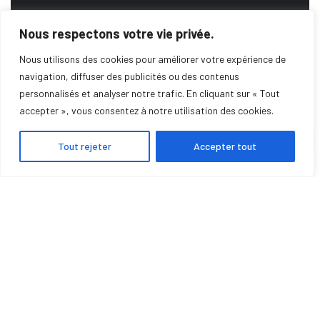
Nous respectons votre vie privée.
DEMANDE DE DEVIS
Nous utilisons des cookies pour améliorer votre expérience de
navigation, diffuser des publicités ou des contenus
personnalisés et analyser notre trafic. En cliquant sur « Tout
SERVICE DE DÉPANNAGE
accepter », vous consentez à notre utilisation des cookies.
Tout rejeter
Accepter tout
POMPE À CHALEUR
CLIMATISATION
POÊLE À GRANULÉS
INSERTS
CHAUDIÈRES
PHOTOVOLTAÏQUE