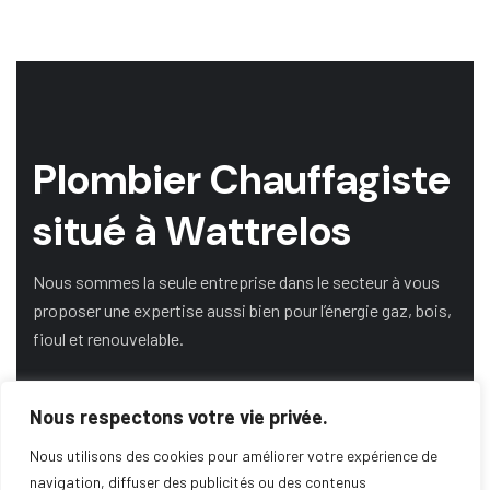
P
l
o
m
b
i
e
r
C
h
a
u
f
f
a
g
i
s
t
e
s
i
t
u
é
à
W
a
t
t
r
e
l
o
s
Nous sommes la seule entreprise dans le secteur à vous
proposer une expertise aussi bien pour l’énergie gaz, bois,
fioul et renouvelable.
Nous respectons votre vie privée.
DEMANDE DE DEVIS
Nous utilisons des cookies pour améliorer votre expérience de
navigation, diffuser des publicités ou des contenus