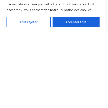
personnalisés et analyser notre trafic. En cliquant sur « Tout
SERVICE DE DÉPANNAGE
accepter », vous consentez à notre utilisation des cookies.
Tout rejeter
Accepter tout
POMPE À CHALEUR
CLIMATISATION
POÊLE À GRANULÉS
INSERTS
CHAUDIÈRES
PHOTOVOLTAÏQUE