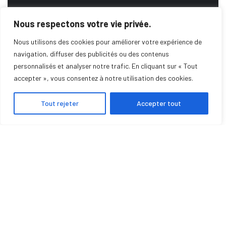
Nous respectons votre vie privée.
DEMANDE DE DEVIS
Nous utilisons des cookies pour améliorer votre expérience de
navigation, diffuser des publicités ou des contenus
personnalisés et analyser notre trafic. En cliquant sur « Tout
SERVICE DE DÉPANNAGE
accepter », vous consentez à notre utilisation des cookies.
Tout rejeter
Accepter tout
POMPE À CHALEUR
CLIMATISATION
POÊLE À GRANULÉS
INSERTS
CHAUDIÈRES
PHOTOVOLTAÏQUE