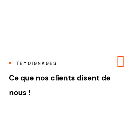
T
É
M
O
I
G
N
A
G
E
S
C
e
q
u
e
n
o
s
c
l
i
e
n
t
s
d
i
s
e
n
t
d
e
n
o
u
s
!