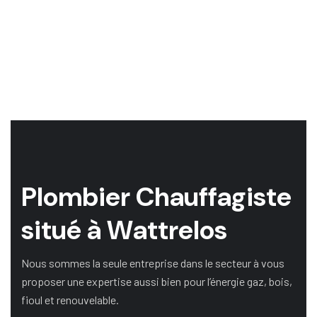
P
l
o
m
b
i
e
r
C
h
a
u
f
f
a
g
i
s
t
e
s
i
t
u
é
à
W
a
t
t
r
e
l
o
s
Nous sommes la seule entreprise dans le secteur à vous
proposer une expertise aussi bien pour l’énergie gaz, bois,
fioul et renouvelable.