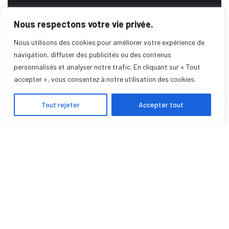
Nous respectons votre vie privée.
DEMANDE DE DEVIS
Nous utilisons des cookies pour améliorer votre expérience de
navigation, diffuser des publicités ou des contenus
personnalisés et analyser notre trafic. En cliquant sur « Tout
SERVICE DE DÉPANNAGE
accepter », vous consentez à notre utilisation des cookies.
Tout rejeter
Accepter tout
POMPE À CHALEUR
CLIMATISATION
POÊLE À GRANULÉS
INSERTS
CHAUDIÈRES
PHOTOVOLTAÏQUE